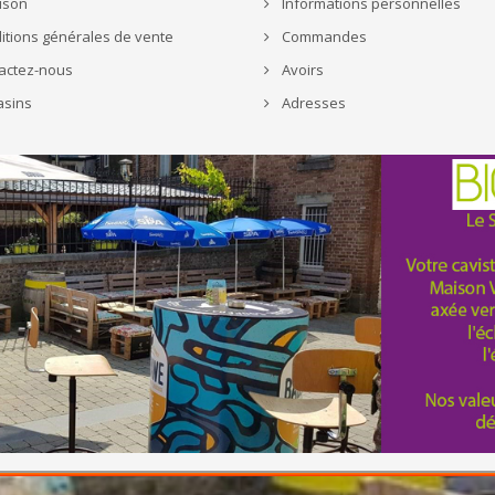
ison
Informations personnelles
tions générales de vente
Commandes
actez-nous
Avoirs
sins
Adresses