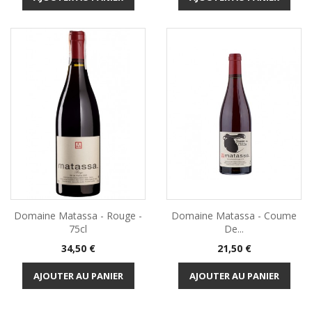
Domaine Matassa - Rouge -
Domaine Matassa - Coume
75cl
De...
Prix
Prix
34,50 €
21,50 €
AJOUTER AU PANIER
AJOUTER AU PANIER