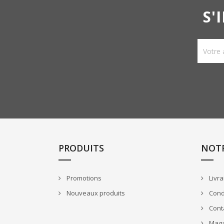
S'
PRODUITS
NOTR
Promotions
Livra
Nouveaux produits
Condi
Cont
Maga