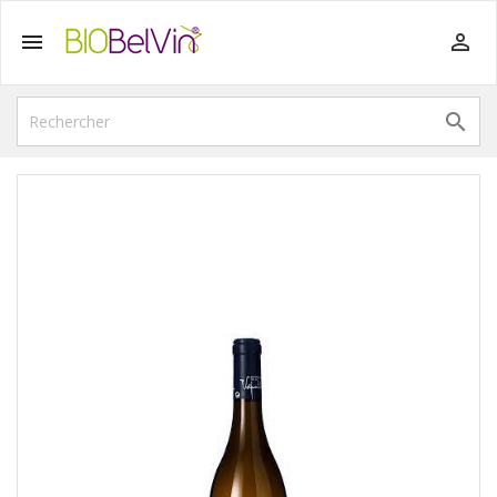


